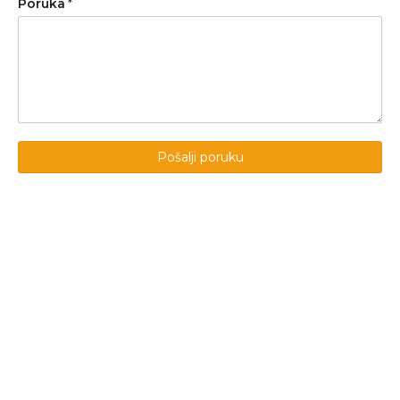
Poruka
*
Pošalji poruku