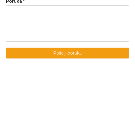
Poruka
*
Pošalji poruku