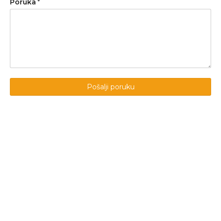
Poruka
*
Pošalji poruku