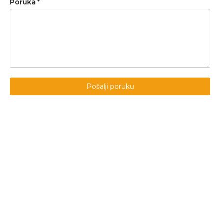
Poruka
*
Pošalji poruku