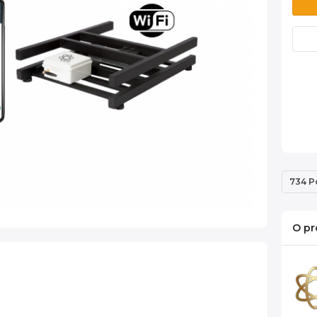
734 P
O pr