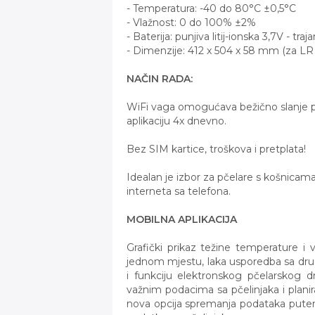
- Temperatura: -40 do 80°C ±0,5°C
- Vlažnost: 0 do 100% ±2%
- Baterija: punjiva litij-ionska 3,7V - tr
- Dimenzije: 412 x 504 x 58 mm (za LR 
NAČIN RADA:
WiFi vaga omogućava bežično slanje 
aplikaciju 4x dnevno.
Bez SIM kartice, troškova i pretplata!
Idealan je izbor za pčelare s košnicama
interneta sa telefona.
MOBILNA APLIKACIJA
Grafički prikaz težine temperature i 
jednom mjestu, laka usporedba sa drugi
i funkciju elektronskog pčelarskog 
važnim podacima sa pčelinjaka i planira
nova opcija spremanja podataka putem 