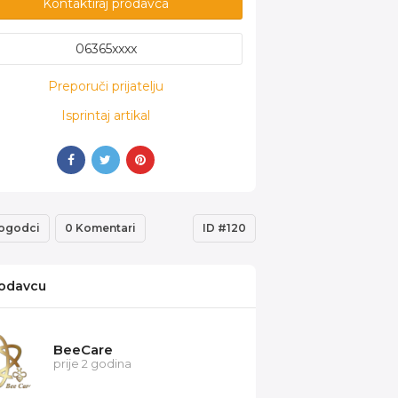
Kontaktiraj prodavca
06365xxxx
Preporuči prijatelju
Isprintaj artikal
ogodci
0 Komentari
ID #120
odavcu
BeeCare
prije 2 godina