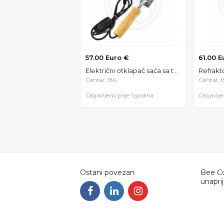
57.00 Euro €
61.00 E
Električni otklapač saća sa termoregulacijom 50921
Centar, BA
Centar, 
Objavljeno prije 1 godina
Objavljen
Ostani povezan
Bee Co
unapri