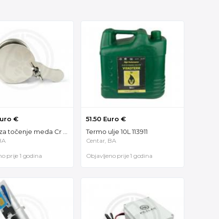
Euro €
51.50 Euro €
Slavina za točenje meda Cr (inox) 49010
Termo ulje 10L 113911
BA
Centar, BA
o prije 1 godina
Objavljeno prije 1 godina