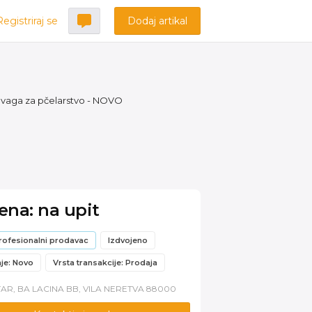
Registriraj se
Dodaj artikal
vaga za pčelarstvo - NOVO
jena: na upit
rofesionalni prodavac
Izdvojeno
nje: Novo
Vrsta transakcije: Prodaja
AR, BA LACINA BB, VILA NERETVA 88000