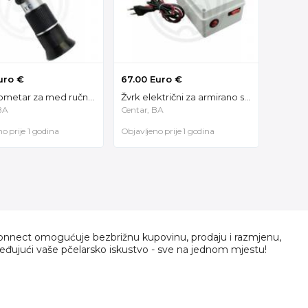
uro €
67.00 Euro €
Refraktometar za med ručni 60019
Žvrk električni za armirano saće 70136
BA
Centar, BA
o prije 1 godina
Objavljeno prije 1 godina
nnect omogućuje bezbrižnu kupovinu, prodaju i razmjenu,
jeđujući vaše pčelarsko iskustvo - sve na jednom mjestu!