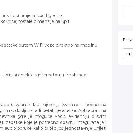
ajanje s 1 punjenjem cca. 1 godina
košnice) *ostale dimenzije na upit
Prija
podataka putem WiFi veze direktno na mobilnu
 u blizini objekta s internetom ili mobilnog
vlage u zadnjih 120 mjerenja. Svi mjerni podaci na
m razdobljima radi detaljnije analize. Aplikacija ima
dnevnika gdje je moguće voditi evidenciju o svim
ti zadatke koje je potrebno obaviti. Integrirana je i
audio poruke kako bi bilo još jednostavnije unijeti