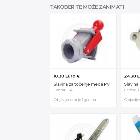
TAKOĐER TE MOŽE ZANIMATI
10.30 Euro €
24.30 
Slavina za točenje meda PVC, veća 49030
Centar, BA
Centar, 
Objavljeno prije 1 godina
Objavljen