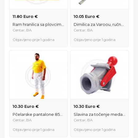
11.80 Euro €
10.05 Euro €
Ram hranilica sa plovcima Anel 3 kg LR 31432
Dimilica za Varoou, ručna sa teglicom 90520
Centar, BA
Centar, BA
Objavljeno prije 1 godina
Objavljeno prije 1 godina
10.30 Euro €
10.30 Euro €
Pčelarske pantalone 85010
Slavina za točenje meda PVC, veća 49030
Centar, BA
Centar, BA
Objavljeno prije 1 godina
Objavljeno prije 1 godina