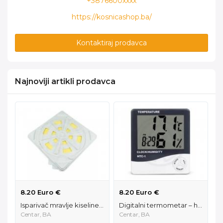
+3876600xxxx
https://kosnicashop.ba/
Kontaktiraj prodavca
Najnoviji artikli prodavca
8.20 Euro €
8.20 Euro €
Isparivač mravlje kiseline četvrtasti 91110
Digitalni termometar – higrometar, stoni 178011
Centar, BA
Centar, BA