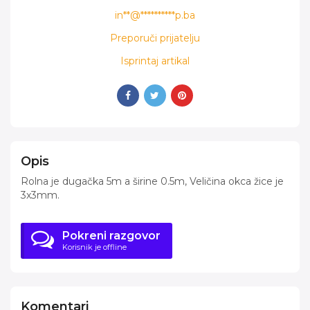
in**@**********p.ba
Preporuči prijatelju
Isprintaj artikal
Opis
Rolna je dugačka 5m a širine 0.5m, Veličina okca žice je
3x3mm.
Pokreni razgovor
Korisnik je offline
Komentari