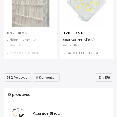
0.92 Euro €
8.20 Euro €
Užičeni LR ramovi
Isparivač mravlje kiseline četvrtasti 91110
Mostar, BA
Centar, BA
Objavljeno prije 1 godina
Objavljeno prije 1 godina
532 Pogodci
0 Komentari
ID #158
O prodavcu
Košnica Shop