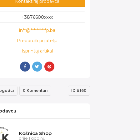
Kontaktiraj prodavca
+3876600xxxx
in**@**********p.ba
Preporuči prijatelju
Isprintaj artikal
ogodci
0 Komentari
ID #160
odavcu
Košnica Shop
prije 1 godinu