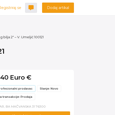
Registriraj se
Dodaj artikal
bilja 2″ – V. Umeljić 100121
21
.40 Euro €
rofesionalni prodavac
Stanje: Novo
a transakcije: Prodaja
AR, BA MAČVANSKA 31 76300