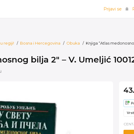
Prijavi se
ili
 regiji!
/
Bosna i Hercegovina
/
Obuka
/
Knjiga “Atlas medonosnog 
snog bilja 2″ – V. Umeljić 1001
u
43
P
Vrst
CENT