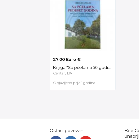
27.00 Euro €
Knjiga “Sa pčelama 50 godina” V.Umeljić 100101
Centar, BA
Objavljeno prije 1 godina
Ostani povezan
Bee Co
unapri