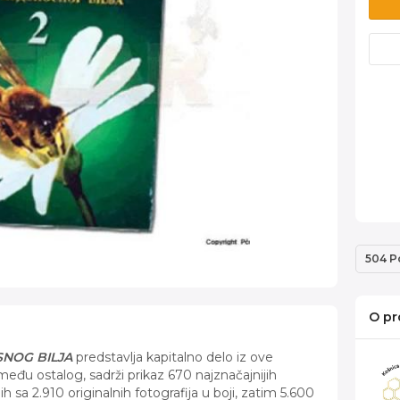
504 P
O pr
NOG BILJA
predstavlja kapitalno delo iz ove
između ostalog, sadrži prikaz 670 najznačajnijih
h sa 2.910 originalnih fotografija u boji, zatim 5.600