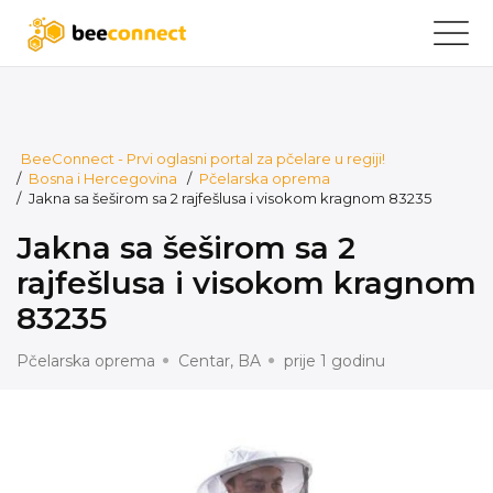
BeeConnect - Prvi oglasni portal za pčelare u regiji!
/
Bosna i Hercegovina
/
Pčelarska oprema
/
Jakna sa šeširom sa 2 rajfešlusa i visokom kragnom 83235
Jakna sa šeširom sa 2
rajfešlusa i visokom kragnom
83235
Pčelarska oprema
Centar, BA
prije 1 godinu