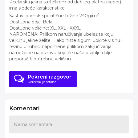
Pcelarska jakna sa šeširom od debljeg platna (keper)
ima sledeće karakteristike:
2
Sastav: pamuk specifične težine 240g/m
Dostupna boja: Bela
Dostupne veličine: XL, XXL i XXXL
NAPOMENA: Prilikom naručivanja ubeležite koju
velićinu jakne želite, ili ako niste sigurni upišite visinu i
težinu u rubrici napomene prilikom zaključivanja
narudžbine na osnovu koje će naše osoblje dalje
preporučiti potrebnu veličinu.
Pokreni razgovor
Korisnik je offline
Komentari
Nema komentara