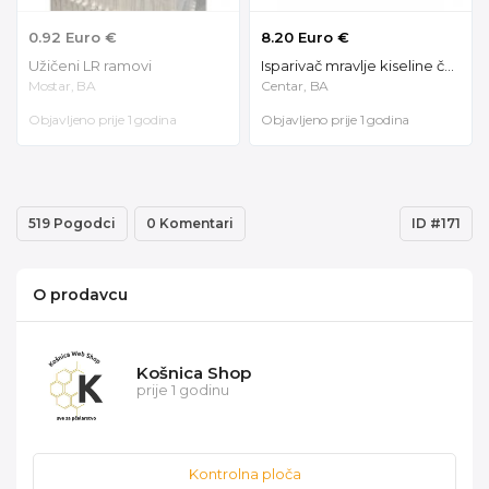
0.92 Euro €
8.20 Euro €
Užičeni LR ramovi
Isparivač mravlje kiseline četvrtasti 91110
Mostar, BA
Centar, BA
Objavljeno prije 1 godina
Objavljeno prije 1 godina
519 Pogodci
0 Komentari
ID #171
O prodavcu
Košnica Shop
prije 1 godinu
Kontrolna ploča