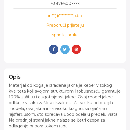
+3876600xxxx
in**@**********p.ba
Preporuči prijatelju
Isprintaj artikal
Opis
Materijal od koga je izrađena jakna je keper visokog
kvaliteta koji svojom strukturom i robusnošću garantuje
100% zaštitu i dugotrajnost jakne. Ovaj model jakne
odlikuje visoka zaštita i kvalitet. Za razliku od drugih
modela, ova jakna ima visoku kragnu, sa ojačanim
rajsferšlusom, što sprečava ubod pčela u predelu vrata.
Na prednjoj strani jakne nalaze se četri džepa za
odlaganje pribora tokom rada.