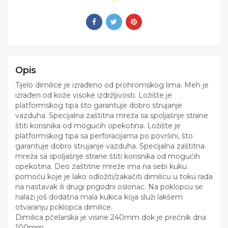
Opis
Tijelo dimilice je izrađeno od prohromskog lima. Meh je
izrađen od kože visoke izdržljivosti. Ložište je
platformskog tipa što garantuje dobro strujanje
vazduha. Specijalna zaštitna mreža sa spoljašnje strane
štiti korisnika od mogućih opekotina. Ložište je
platformskog tipa sa perforacijama po površini, što
garantuje dobro strujanje vazduha. Specijalna zaštitna
mreža sa spoljašnje strane štiti korisnika od mogućih
opekotina. Deo zaštitne mreže ima na sebi kuku
pomoću koje je lako odložiti/zakačiti dimilicu u toku rada
na nastavak ili drugi prigodni oslonac. Na poklopcu se
nalazi još dodatna mala kukica koja služi lakšem
otvaranju poklopca dimilice.
Dimilica pčelarska je visine 240mm dok je prečnik dna
100mm.