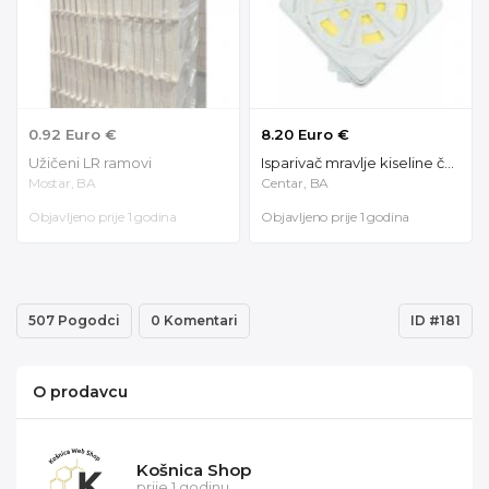
0.92 Euro €
8.20 Euro €
Užičeni LR ramovi
Isparivač mravlje kiseline četvrtasti 91110
Mostar, BA
Centar, BA
Objavljeno prije 1 godina
Objavljeno prije 1 godina
507 Pogodci
0 Komentari
ID #181
O prodavcu
Košnica Shop
prije 1 godinu