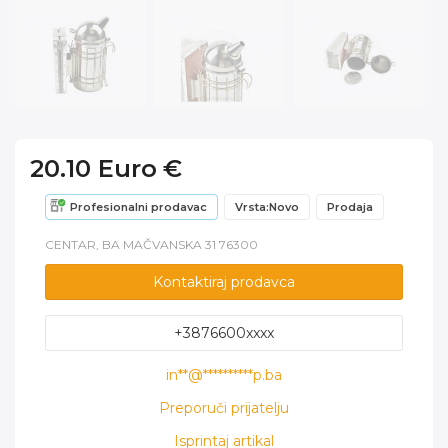
20.10 Euro €
Profesionalni prodavac
Vrsta:Novo
Prodaja
CENTAR, BA MAČVANSKA 31 76300
Kontaktiraj prodavca
+3876600xxxx
in**@**********p.ba
Preporuči prijatelju
Isprintaj artikal