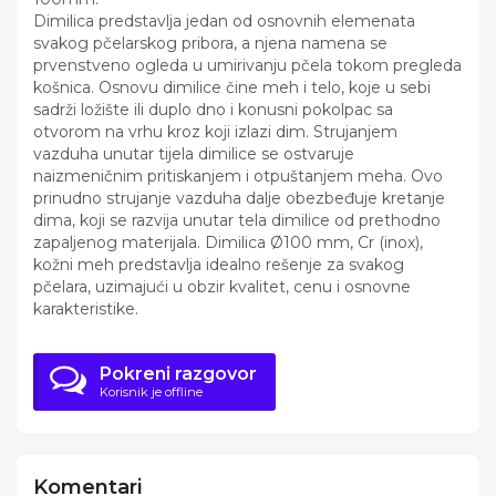
Dimilica predstavlja jedan od osnovnih elemenata
svakog pčelarskog pribora, a njena namena se
prvenstveno ogleda u umirivanju pčela tokom pregleda
košnica. Osnovu dimilice čine meh i telo, koje u sebi
sadrži ložište ili duplo dno i konusni pokolpac sa
otvorom na vrhu kroz koji izlazi dim. Strujanjem
vazduha unutar tijela dimilice se ostvaruje
naizmeničnim pritiskanjem i otpuštanjem meha. Ovo
prinudno strujanje vazduha dalje obezbeđuje kretanje
dima, koji se razvija unutar tela dimilice od prethodno
zapaljenog materijala. Dimilica Ø100 mm, Cr (inox),
kožni meh predstavlja idealno rešenje za svakog
pčelara, uzimajući u obzir kvalitet, cenu i osnovne
karakteristike.
Pokreni razgovor
Korisnik je offline
Komentari