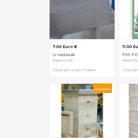
7.00 Euro €
11.00 E
Lr nastavak
Bijeljina, BA
Velika K
Objavljeno prije 9 mjeseci
Objavljen
Izdvojeno