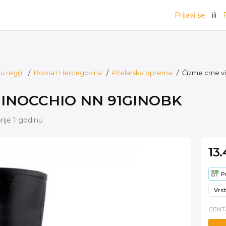
Prijavi se
ili
 regiji!
/
Bosna i Hercegovina
/
Pčelarska oprema
/
Čizme crne 
 GINOCCHIO NN 91GINOBK
rije 1 godinu
13
P
Vrst
CENT