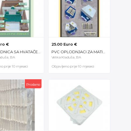
uro €
25.00 Euro €
PVC PODNICA SA HVATAČEM POLENA
PVC OPLODNJACI ZA MATICE
laduša, BA
Velika Kladuša, BA
o prije 10 mjeseci
Objavljeno prije 10 mjeseci
Prodano