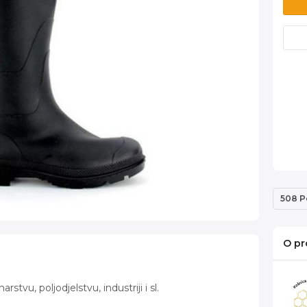
508 P
O pr
stvu, poljodjelstvu, industriji i sl.