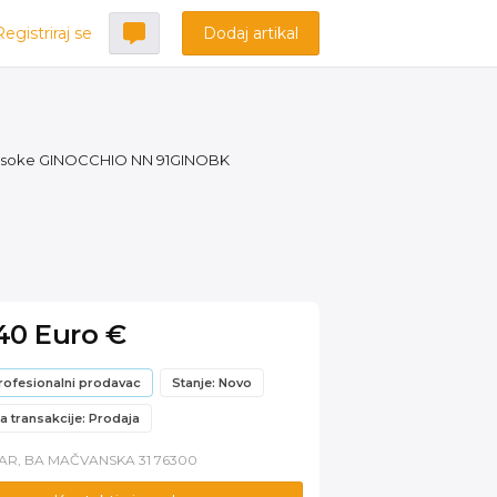
Registriraj se
Dodaj artikal
visoke GINOCCHIO NN 91GINOBK
.40 Euro €
rofesionalni prodavac
Stanje: Novo
a transakcije: Prodaja
AR, BA MAČVANSKA 31 76300