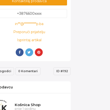
Kontaktiraj prodavca
+3876600xxxx
in**@**********p.ba
Preporuči prijatelju
Isprintaj artikal
ogodci
0 Komentari
ID #192
odavcu
Košnica Shop
prije 1 godinu