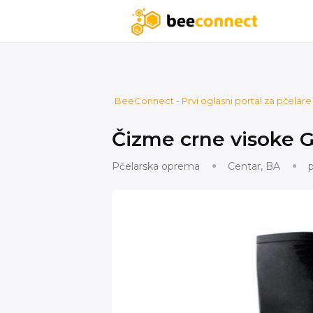
BeeConnect - Prvi oglasni portal za pčelare u
Čizme crne visoke
Pčelarska oprema
Centar, BA
p