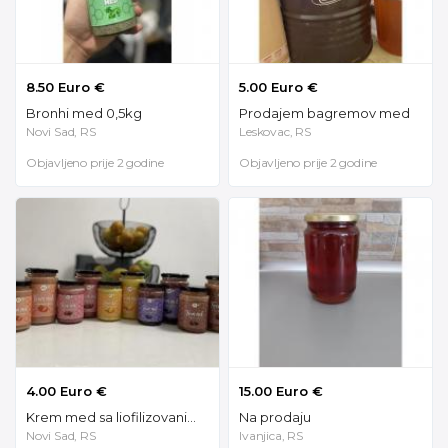
8.50 Euro €
5.00 Euro €
Bronhi med 0,5kg
Prodajem bagremov med
Novi Sad, RS
Leskovac, RS
Objavljeno prije 2 godine
Objavljeno prije 2 godine
4.00 Euro €
15.00 Euro €
Krem med sa liofilizovanim voćem - kombinacija meda od uljane repice i livadskog meda
Na prodaju
Novi Sad, RS
Ivanjica, RS