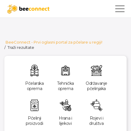
BeeConnect - Prvi oglasni portal za pčelare u regiji!
/
Traži rezultate
Pčelarska
Tehnička
Održavanje
oprema
oprema
pčelinjaka
Pčelinji
Hrana i
Rojevi i
proizvodi
lijekovi
društva