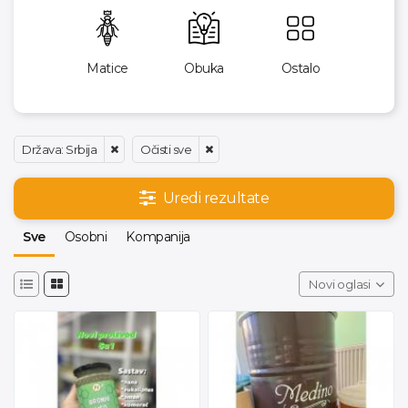
Matice
Obuka
Ostalo
Država: Srbija
Očisti sve
Uredi rezultate
Sve
Osobni
Kompanija
Novi oglasi